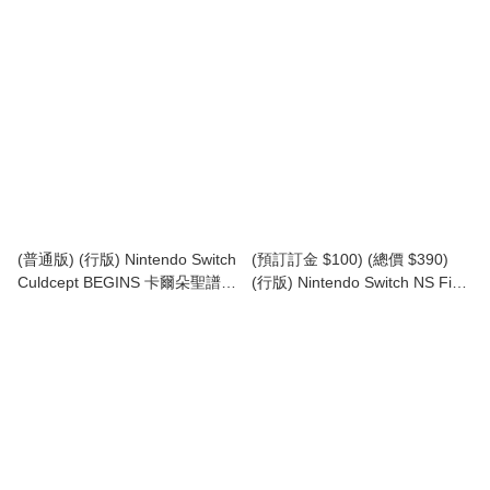
曼 + 鬼福)【斯普拉遁 3】 Deep
Cut (Frye, Shiver, Big Man)
【Splatoon3】
(普通版) (行版) Nintendo Switch
(預訂訂金 $100) (總價 $390)
Culdcept BEGINS 卡爾朵聖譜
(行版) Nintendo Switch NS Final
BEGINS (中英日文字幕)
Fantasy Resonance (中文字幕)