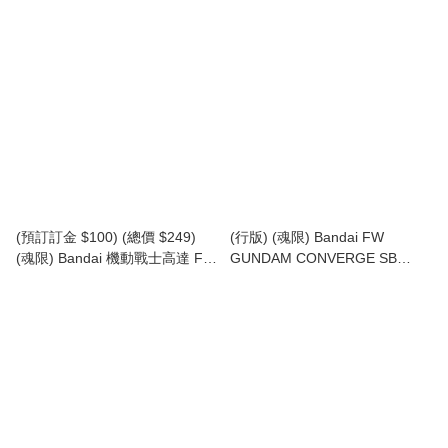
GUNDAM CONVERGE:CORE
GUNDAM CONVERGE ♯30 食
Full Armour ZZ Gundam 全裝甲
玩 (原盒10盒) (行版)
ZZ高達 食玩 (再版) (行版)
(預訂訂金 $100) (總價 $249)
(行版) (魂限) Bandai FW
(魂限) Bandai 機動戰士高達 FW
GUNDAM CONVERGE SB
GUNDAM CONVERGE CORE
LCAM-01XA 大天使級強襲機動
MRX-009 Psyco Gundam 重高
特裝艦1番艦 大天使號
達 食玩 (行版)
Archangel-Class Mobile Assault
Ship Archangel 食玩