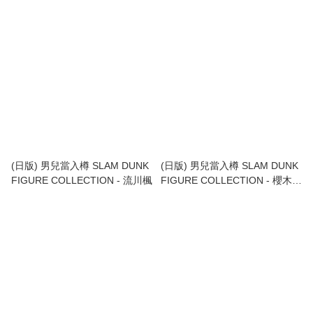
SET- 套裝
發球員套裝 The Spirit Collection
of Inoue Takehiko One and
Only SLAM DUNK Shohoku
Starting Member Set (再版)
(日版) 男兒當入樽 SLAM DUNK
(日版) 男兒當入樽 SLAM DUNK
FIGURE COLLECTION - 流川楓
FIGURE COLLECTION - 櫻木花
道 3