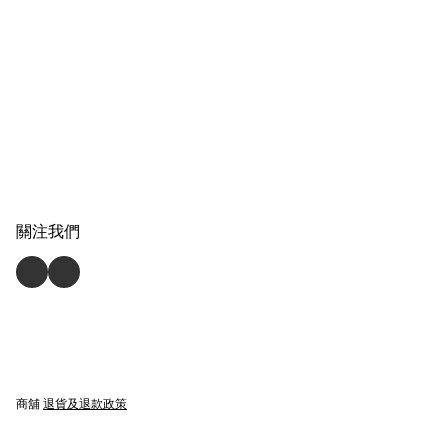
纏流子 (行版)
關注我們
商舖
退貨及退款政策