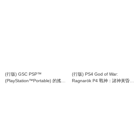
Marvel’s Wolverine (中英文字
(行版)
幕)
(行版) GSC PSP™
(行版) PS4 God of War:
(PlayStation™Portable) 的搖搖
Ragnarök P4 戰神：諸神黃昏
樂壓克力立牌 Rattle Acrylic
(中英文字幕)
Stand (黑Ver. / 白Ver.)