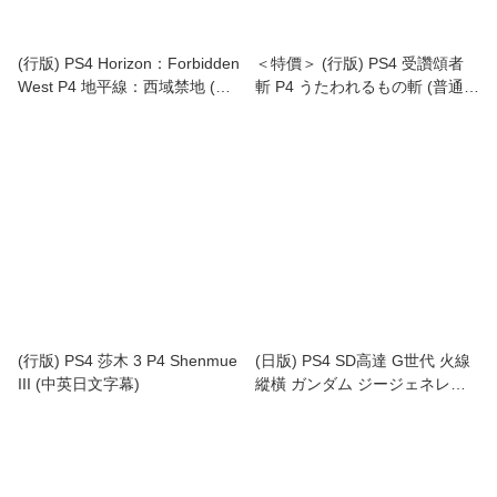
(行版) PS4 Horizon：Forbidden
＜特價＞ (行版) PS4 受讚頌者
West P4 地平線：西域禁地 (普
斬 P4 うたわれるもの斬 (普通
通版) (中英文字幕)
版) (中文字幕)
(行版) PS4 莎木 3 P4 Shenmue
(日版) PS4 SD高達 G世代 火線
III (中英日文字幕)
縱橫 ガンダム ジージェネレー
ション クロスレイズ P4 SD
GUNDAM G Generation Cross
Rays (日文字幕)