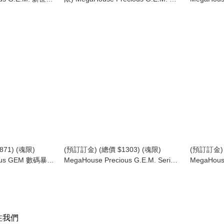
場版 渚薰 (15週年
之鍊金術師 FA 愛德華 & 艾爾凡斯 艾
機械邪龍獸 Pr
elion Movie
力克兄弟 連發光台座套裝 (15週年紀
Digimon A
h Anniversary
念再版) FULLMETAL ALCHEMIST
(行版)
Edward & Alphonse Elric Set (15th
Anniversary) (行版)
71) (魂限)
(預訂訂金) (總價 $1303) (魂限)
(預訂訂金) 
ious GEM 數碼暴龍
MegaHouse Precious G.E.M. Series
MegaHouse
E.M. Series
Code Geass 叛逆的魯魯修 魯路修 Vi
Code Ge
e Omegamon
不列顛尼亞 CODE GEASS Lelouch
顛尼亞裝束V
of the Rebellion Lelouch vi Britannia
Lelouch of
(再版) (行版)
Britannia
注我們