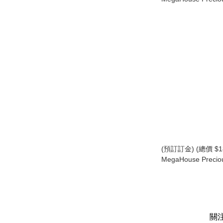
福音戰士 EVA 新劇
紀念再版) GEM Evang
Nagisa Kaworu (15t
Resale) (行版)
(預訂訂金) (總價 $18
MegaHouse Prec
奧米加獸 Precious G.
Digimon Adventur
2023 Ver (行版)
關