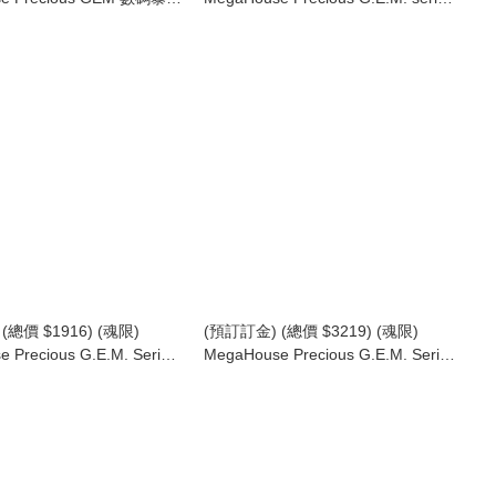
ecious G.E.M. Series
數碼暴龍大冒險 加魯魯獸 Precious
dventure Mugen Doramon
GEM Digimon Adventure Were
Garurumon (行版)
(總價 $1916) (魂限)
(預訂訂金) (總價 $3219) (魂限)
 Precious G.E.M. Series
MegaHouse Precious G.E.M. Series
ass 叛逆的魯魯修 C.C. 不列
Code Geass 叛逆的魯魯修 魯路修 &
er CODE GEASS
C.C. 套裝 CODE GEASS Lelouch of
 the Rebellion C.C.
the Rebellion Lelouch vi Britannia &
n Costume Ver (行版)
C.C. Set (行版)