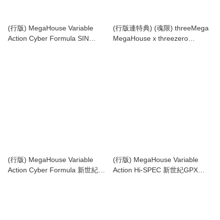
(行版) MegaHouse Variable
(行版連特典) (魂限) threeMega
Action Cyber Formula SIN
MegaHouse x threezero
Exssperion Z/A-10 新世紀GPX
Variable Action Hi-SPEC
高智能方程式 史培里昂 Z/A-10
UNITED Future GPX Cyber
加賀機
Formula Super Asurada 01 新
世紀GPX 高智能方程式 超級雷
神 01 (TZ-3M0562)
(行版) MegaHouse Variable
(行版) MegaHouse Variable
Action Cyber Formula 新世紀
Action Hi-SPEC 新世紀GPX
GPX 高智能方程式 夜騎 005
Cyber Formula SIN Nu Asurada
Knight Savior-005 -Livery
AKF-0/G VA Hi-SPEC 高智能方
Edition-
程式 SIN ν 雷神 AKF-0/G