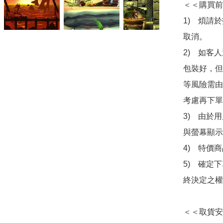
＜＜購買前
1)　煩請
取消。

2)　如客
包裝好，但
等風險需由
考慮再下單
3)　由於
與螢幕顯示
4)　特價
5)　確定
終決定之權
＜＜取貨安