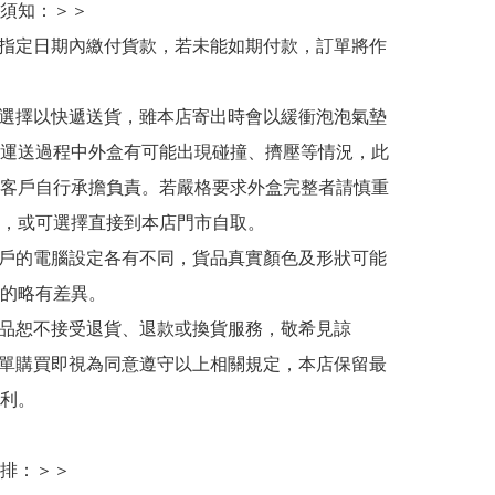
須知：＞＞

於指定日期內繳付貨款，若未能如期付款，訂單將作
人選擇以快遞送貨，雖本店寄出時會以緩衝泡泡氣墊
運送過程中外盒有可能出現碰撞、擠壓等情況，此
客戶自行承擔負責。若嚴格要求外盒完整者請慎重
，或可選擇直接到本店門市自取。

用戶的電腦設定各有不同，貨品真實顏色及形狀可能
的略有差異。

商品恕不接受退貨、退款或換貨服務，敬希見諒

下單購買即視為同意遵守以上相關規定，本店保留最
利。

排：＞＞
