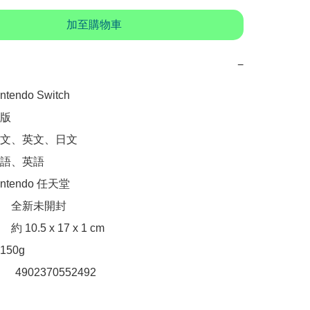
加至購物車
−
endo Switch

版

文、英文、日文

語、英語

tendo 任天堂

　全新未開封

10.5 x 17 x 1 cm

50g

：　4902370552492
