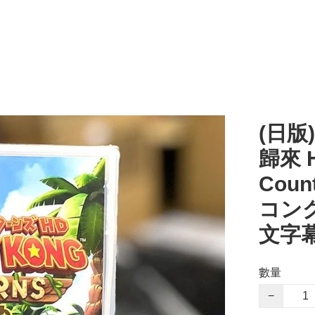
(日版)
歸來 H
Coun
コング
文字幕
數量
−