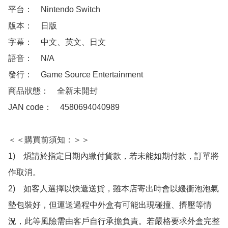
平台：　Nintendo Switch

版本：　日版

字幕：　中文、英文、日文

語音：　N/A

發行：　Game Source Entertainment

商品狀態：　全新未開封

JAN code：　4580694040989

＜＜購買前須知：＞＞

1)　煩請於指定日期內繳付貨款，若未能如期付款，訂單將
作取消。

2)　如客人選擇以快遞送貨，雖本店寄出時會以緩衝泡泡氣
墊包裝好，但運送過程中外盒有可能出現碰撞、擠壓等情
況，此等風險需由客戶自行承擔負責。若嚴格要求外盒完整