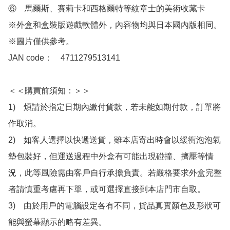
⑥　馬爾斯、賽莉卡和西格爾特等紋章士的美術收藏卡

※外盒和盒裝版遊戲軟體外，內容物均與日本國內版相同。

※圖片僅供參考。

JAN code：　4711279513141

＜＜購買前須知：＞＞

1)　煩請於指定日期內繳付貨款，若未能如期付款，訂單將
作取消。

2)　如客人選擇以快遞送貨，雖本店寄出時會以緩衝泡泡氣
墊包裝好，但運送過程中外盒有可能出現碰撞、擠壓等情
況，此等風險需由客戶自行承擔負責。若嚴格要求外盒完整
者請慎重考慮再下單，或可選擇直接到本店門市自取。

3)　由於用戶的電腦設定各有不同，貨品真實顏色及形狀可
能與螢幕顯示的略有差異。
