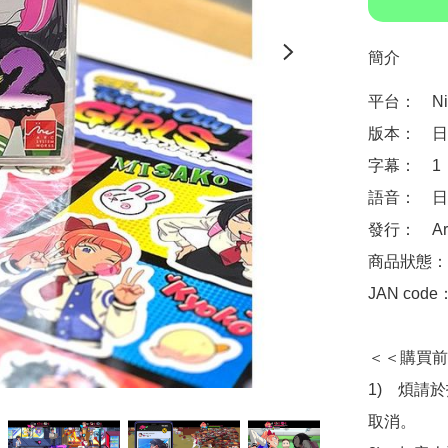
簡介
平台：　Nint
版本：　日
字幕：　1
語音：　日
發行：　Arc 
商品狀態：
JAN code
＜＜購買前
1)　煩請
取消。
