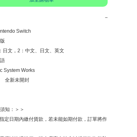
−
endo Switch

版

：日文，2：中文、日文、英文

語

System Works

　全新未開封

：　

須知：＞＞

於指定日期內繳付貨款，若未能如期付款，訂單將作