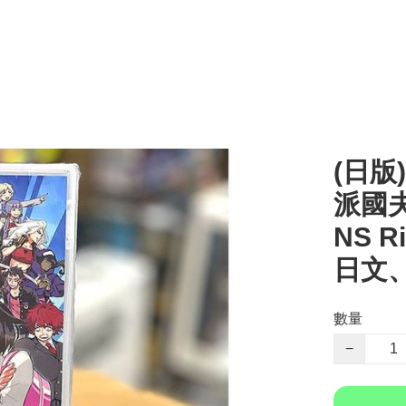
(日版)
派國夫
NS Ri
日文
數量
−