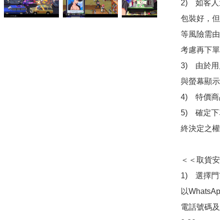
2)　如客
包裝好，但
等風險需由
考慮再下單
3)　由於
與螢幕顯示
4)　特價
5)　確定
終決定之權
＜＜取貨安
1)　選擇
以Whats
電話號碼及出