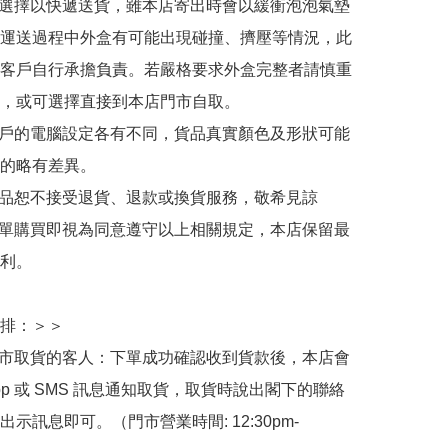
人選擇以快遞送貨，雖本店寄出時會以緩衝泡泡氣墊
運送過程中外盒有可能出現碰撞、擠壓等情況，此
客戶自行承擔負責。若嚴格要求外盒完整者請慎重
，或可選擇直接到本店門市自取。

用戶的電腦設定各有不同，貨品真實顏色及形狀可能
的略有差異。

商品恕不接受退貨、退款或換貨服務，敬希見諒

下單購買即視為同意遵守以上相關規定，本店保留最
利。

排：＞＞

門市取貨的客人：下單成功確認收到貨款後，本店會
App 或 SMS 訊息通知取貨，取貨時說出閣下的聯絡
示訊息即可。（門市營業時間: 12:30pm-