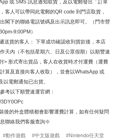
sApp 或 SMS 訊息通知取貨，及以電郵發出「訂單
，客人可以帶同此電郵的QR code 到門店取貨，
出閣下的聯絡電話號碼及出示訊息即可。（門市營
30pm-9:00PM）

快遞送貨的客人： 下單成功確認收到貨款後，本店
作天內（不包括星期六、日及公眾假期）以順豐速
到付> 形式寄出貨品，客人在收貨時才付運費（運費
計算及直接向客人收取），並會以WhatsApp 或 
 及以電郵通知已出貨。

參考以下順豐速運官網：

.ly/3DY0OPc

裝後的外盒體積都會影響運費計算，如有任何疑問
息聯絡我們客服查詢※
動作遊戲
中文版遊戲
Nintendo任天堂