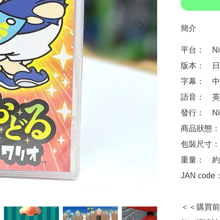
簡介
平台：　Nint
版本：　日
字幕：　中
語音：　英
發行：　Nin
商品狀態：
包裝尺寸：　約 
重量：　約1
JAN code
＜＜購買前