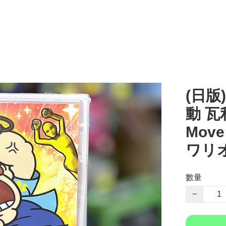
(日版)
動 瓦利
Mov
ワリオ
數量
−