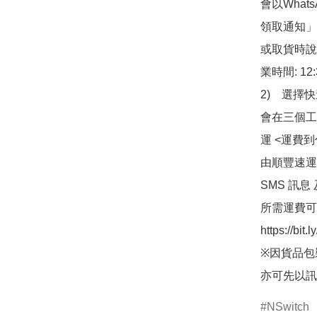
會以What
領取通知」
或取貨時說
業時間: 12:
2)　選擇
會在三個工
運 <運費
由順豐速運
SMS 訊息
所需運費可
https://bit
※因貨品包
亦可先以訊
NSwitch