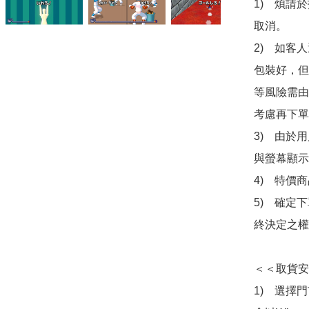
1)　煩請
取消。

2)　如客
包裝好，但
等風險需由
考慮再下單
3)　由於
與螢幕顯示
4)　特價
5)　確定
終決定之權
＜＜取貨安
1)　選擇