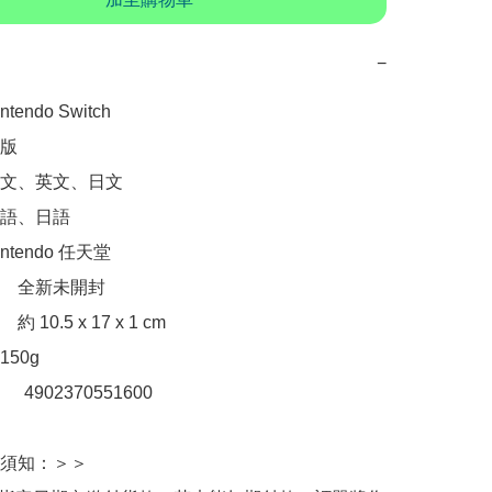
−
endo Switch

版

文、英文、日文

語、日語

tendo 任天堂

　全新未開封

10.5 x 17 x 1 cm

50g

：　4902370551600

須知：＞＞
