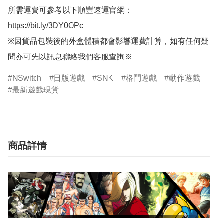
所需運費可參考以下順豐速運官網：

https://bit.ly/3DY0OPc

※因貨品包裝後的外盒體積都會影響運費計算，如有任何疑
問亦可先以訊息聯絡我們客服查詢※
NSwitch
日版遊戲
SNK
格鬥遊戲
動作遊戲
最新遊戲現貨
商品詳情