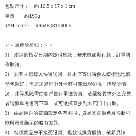
包裝尺寸：　約 10.5 x 17 x 1 cm

重量：　約150g

JAN code：　4964808154005

＜＜購買前須知：＞＞

1)　煩請於指定日期內繳付貨款，若未能如期付款，訂單將
作取消。

2)　如客人選擇以快遞送貨，雖本店寄出時會以緩衝泡泡氣
墊包裝好，但運送過程中外盒有可能出現碰撞、擠壓等情
況，此等風險需由客戶自行承擔負責。若嚴格要求外盒完整
者請慎重考慮再下單，或可選擇直接到本店門市自取。

3)　由於用戶的電腦設定各有不同，貨品真實顏色及形狀可
能與螢幕顯示的略有差異。

4)　特價商品恕不接受退貨、退款或換貨服務，敬希見諒
