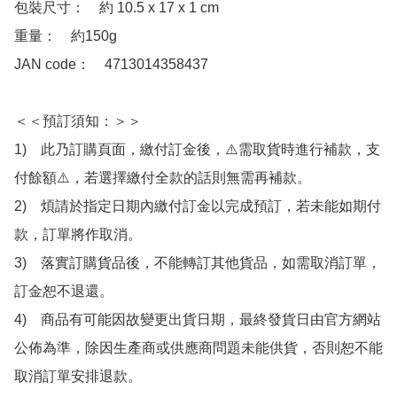
包裝尺寸：　約 10.5 x 17 x 1 cm

重量：　約150g

JAN code：　4713014358437

＜＜預訂須知：＞＞

1)　此乃訂購頁面，繳付訂金後，⚠️需取貨時進行補款，支
付餘額⚠️，若選擇繳付全款的話則無需再補款。

2)　煩請於指定日期內繳付訂金以完成預訂，若未能如期付
款，訂單將作取消。

3)　落實訂購貨品後，不能轉訂其他貨品，如需取消訂單，
訂金恕不退還。

4)　商品有可能因故變更出貨日期，最終發貨日由官方網站
公佈為準，除因生產商或供應商問題未能供貨，否則恕不能
取消訂單安排退款。
