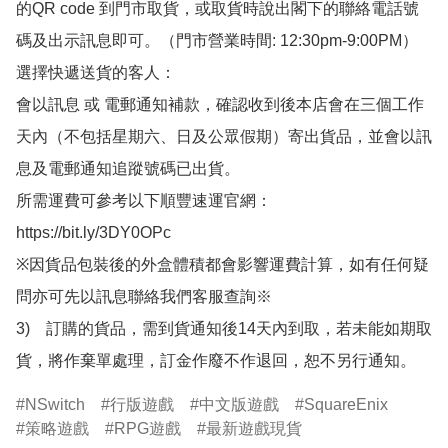
的QR code 到門市取貨，或取貨時說出閣下的聯絡電話號
碼及出示訊息即可。（門市營業時間: 12:30pm-9:00PM）

選擇快遞送貨的客人：

會以訊息 或 電郵通知補款，確認收到後本店會在三個工作
天內（不包括星期六、日及公眾假期）寄出貨品，並會以訊
息及電郵通知追蹤號碼已出貨。

所需運費可參考以下順豐速運官網：

https://bit.ly/3DY0OPc

※因貨品包裝後的外盒體積都會影響運費計算，如有任何疑
問亦可先以訊息聯絡我們客服查詢※

3)　訂購的貨品，需到貨通知後14天內到取，若未能如期取
貨，將作棄單處理，訂金作廢不作退回，恕不另行通知。
NSwitch
行版遊戲
中文版遊戲
SquareEnix
策略遊戲
RPG遊戲
最新遊戲現貨