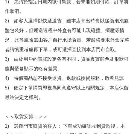
1)　煩請於指定日期內繳付貨款，若未能如期付款，訂單將
作取消。

2)　如客人選擇以快遞送貨，雖本店寄出時會以緩衝泡泡氣
墊包裝好，但運送過程中外盒有可能出現碰撞、擠壓等情
況，此等風險需由客戶自行承擔負責。若嚴格要求外盒完整
者請慎重考慮再下單，或可選擇直接到本店門市自取。

3)　由於用戶的電腦設定各有不同，貨品真實顏色及形狀可
能與螢幕顯示的略有差異。

4)　特價商品恕不接受退貨、退款或換貨服務，敬希見諒

5)　確定下單購買即視為同意遵守以上相關規定，本店保留
最終決定之權利。

＜＜取貨安排：＞＞

1)　選擇門市取貨的客人： 下單成功確認收到貨款後，本