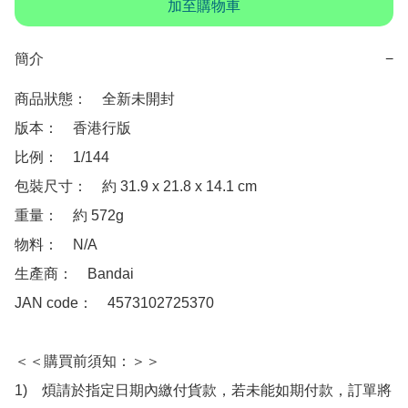
加至購物車
簡介
−
商品狀態：　全新未開封

版本：　香港行版

比例：　1/144

包裝尺寸：　約 31.9 x 21.8 x 14.1 cm 

重量：　約 572g

物料：　N/A

生產商：　Bandai

JAN code：　4573102725370

＜＜購買前須知：＞＞

1)　煩請於指定日期內繳付貨款，若未能如期付款，訂單將