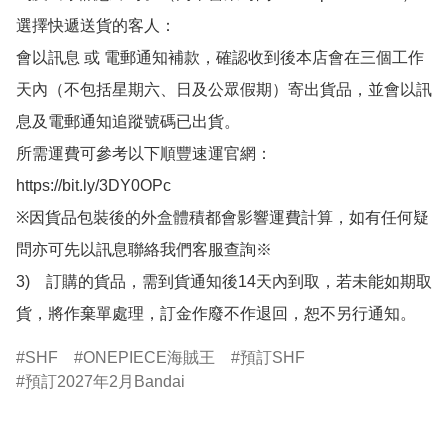
選擇快遞送貨的客人：

會以訊息 或 電郵通知補款，確認收到後本店會在三個工作
天內（不包括星期六、日及公眾假期）寄出貨品，並會以訊
息及電郵通知追蹤號碼已出貨。

所需運費可參考以下順豐速運官網：

https://bit.ly/3DY0OPc

※因貨品包裝後的外盒體積都會影響運費計算，如有任何疑
問亦可先以訊息聯絡我們客服查詢※

3)　訂購的貨品，需到貨通知後14天內到取，若未能如期取
貨，將作棄單處理，訂金作廢不作退回，恕不另行通知。
SHF
ONEPIECE海賊王
預訂SHF
預訂2027年2月Bandai