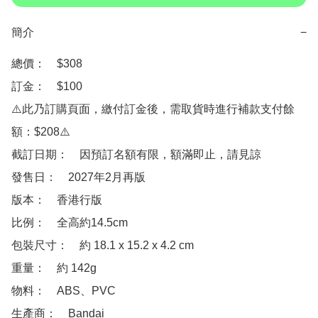
簡介
−
總價：　$308

訂金：　$100

⚠️此乃訂購頁面，繳付訂金後，需取貨時進行補款支付餘
額：$208⚠️

截訂日期：　因預訂名額有限，額滿即止，請見諒

發售日：　2027年2月再版

版本：　香港行版

比例：　全高約14.5cm

包裝尺寸：　約 18.1 x 15.2 x 4.2 cm

重量：　約 142g

物料：　ABS、PVC

生產商：　Bandai
