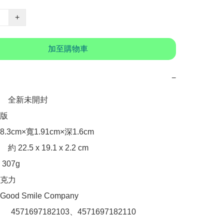
+
加至購物車
−
　全新未開封

版

3cm×寬1.91cm×深1.6cm

2.5 x 19.1 x 2.2 cm

07g

克力

d Smile Company

：　4571697182103、4571697182110
