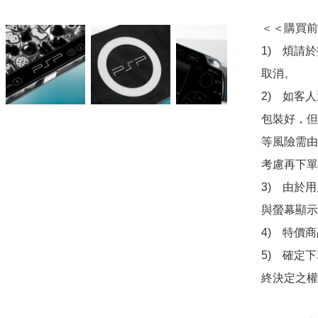
＜＜購買前
1)　煩請
取消。

2)　如客
包裝好，但
等風險需由
考慮再下單
3)　由於
與螢幕顯示
4)　特價
5)　確定
終決定之權