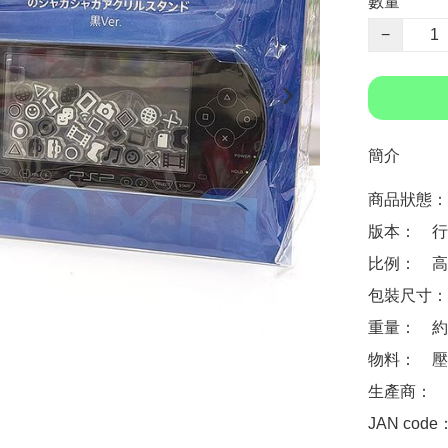
數量
−
簡介
商品狀態：
版本：　行
比例：　高8.
包裝尺寸：　約 2
重量：　約 3
物料：　壓
生產商：　Goo
JAN code