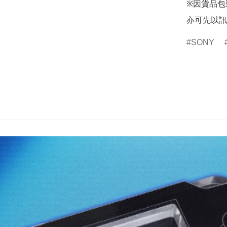
※因貨品包
亦可先以訊
SONY