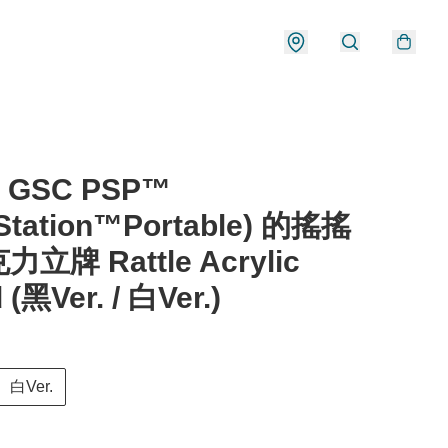
 GSC PSP™
yStation™Portable) 的搖搖
立牌 Rattle Acrylic
 (黑Ver. / 白Ver.)
白Ver.