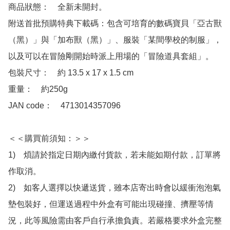
商品狀態：　全新未開封。

附送首批預購特典下載碼：包含可培育的數碼寶貝「亞古獸
（黑）」與「加布獸（黑）」、服裝「某間學校的制服」，
以及可以在冒險剛開始時派上用場的「冒險道具套組」。

包裝尺寸：　約 13.5 x 17 x 1.5 cm

重量：　約250g

JAN code：　4713014357096

＜＜購買前須知：＞＞

1)　煩請於指定日期內繳付貨款，若未能如期付款，訂單將
作取消。

2)　如客人選擇以快遞送貨，雖本店寄出時會以緩衝泡泡氣
墊包裝好，但運送過程中外盒有可能出現碰撞、擠壓等情
況，此等風險需由客戶自行承擔負責。若嚴格要求外盒完整