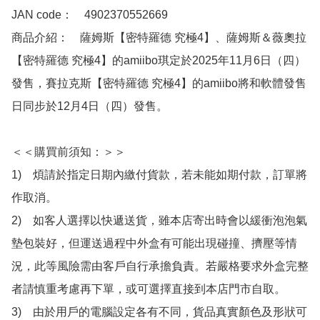
JAN code：　4902370552669

商品介紹：　薩姆斯【密特羅德 究極4】、薩姆斯＆薇奧拉
【密特羅德 究極4】的amiibo琪定於2025年11月6日（四）
發售，賽拉克斯【密特羅德 究極4】的amiibo將和軟體發售
日同步於12月4日（四）發售。

＜＜購買前須知：＞＞

1)　煩請於指定日期內繳付貨款，若未能如期付款，訂單將
作取消。

2)　如客人選擇以快遞送貨，雖本店寄出時會以緩衝泡泡氣
墊包裝好，但運送過程中外盒有可能出現碰撞、擠壓等情
況，此等風險需由客戶自行承擔負責。若嚴格要求外盒完整
者請慎重考慮再下單，或可選擇直接到本店門市自取。

3)　由於用戶的電腦設定各有不同，貨品真實顏色及形狀可