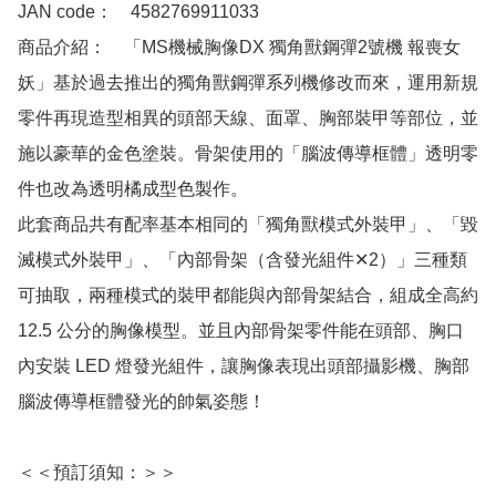
JAN code：　4582769911033

商品介紹：　「MS機械胸像DX 獨角獸鋼彈2號機 報喪女
妖」基於過去推出的獨角獸鋼彈系列機修改而來，運用新規
零件再現造型相異的頭部天線、面罩、胸部裝甲等部位，並
施以豪華的金色塗裝。骨架使用的「腦波傳導框體」透明零
件也改為透明橘成型色製作。

此套商品共有配率基本相同的「獨角獸模式外裝甲」、「毀
滅模式外裝甲」、「內部骨架（含發光組件✕2）」三種類
可抽取，兩種模式的裝甲都能與內部骨架結合，組成全高約 
12.5 公分的胸像模型。並且內部骨架零件能在頭部、胸口
內安裝 LED 燈發光組件，讓胸像表現出頭部攝影機、胸部
腦波傳導框體發光的帥氣姿態！

＜＜預訂須知：＞＞
