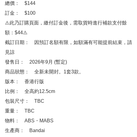
總價：　$144

訂金：　$100

⚠️此乃訂購頁面，繳付訂金後，需取貨時進行補款支付餘
額：$44⚠️

截訂日期：　因預訂名額有限，如額滿有可能提前結束，請
見諒

發售日：　2026年9月 (暫定)

商品狀態：　全新未開封。1套3款。

版本：　香港行版

比例：　全高約12.5cm 

包裝尺寸：　TBC

重量：　TBC

物料：　ABS・MABS 

生產商：　Bandai
