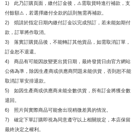
1)　此乃訂購頁面，繳付訂金後，⚠️需取貨時進行補款，支
付餘額⚠️，若選擇繳付全款的話則無需再補款。

2)　煩請於指定日期內繳付訂金以完成預訂，若未能如期付
款，訂單將作取消。

3)　落實訂購貨品後，不能轉訂其他貨品，如需取消訂單，
訂金恕不退還。

4)　商品有可能因故變更出貨日期，最終發貨日由官方網站
公佈為準，除因生產商或供應商問題未能供貨，否則恕不能
取消訂單安排退款。

5)　如因生產商或供應商未能全數供貨，所有訂金將獲全數
退回。

6)　照片與實際商品可能會出現稍微差異的情況。

7)　確定下單訂購即視為同意遵守以上相關規定，本店保留
最終決定之權利。
