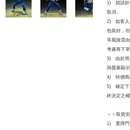
1)　煩請
取消。

2)　如客
包裝好，但
等風險需由
考慮再下單
3)　由於
與螢幕顯示
4)　特價
5)　確定
終決定之權
＜＜取貨安
1)　選擇