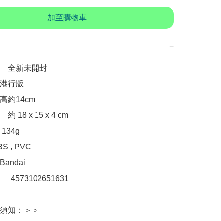
加至購物車
−
　全新未開封

港行版

約14cm

18 x 15 x 4 cm

34g

 , PVC

ndai

：　4573102651631

須知：＞＞
