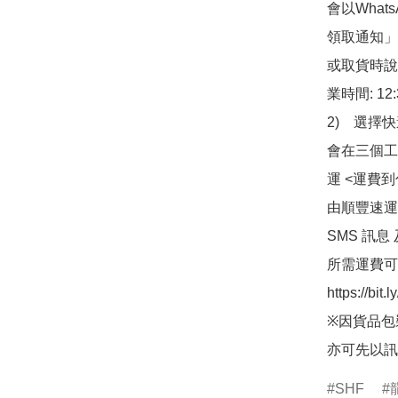
會以What
領取通知」
或取貨時說
業時間: 12:
2)　選擇
會在三個工
運 <運費
由順豐速運
SMS 訊息
所需運費可
https://bit
※因貨品包
亦可先以訊
SHF