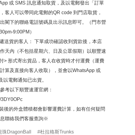
sApp 或 SMS 訊息通知取貨，及以電郵發出「訂單
，客人可以帶同此電郵的QR code 到門店取貨，
出閣下的聯絡電話號碼及出示訊息即可。（門市營
30pm-9:00PM）

快遞送貨的客人： 下單成功確認收到貨款後，本店
作天內（不包括星期六、日及公眾假期）以順豐速
到付> 形式寄出貨品，客人在收貨時才付運費（運費
計算及直接向客人收取），並會以WhatsApp 或 
 及以電郵通知已出貨。

參考以下順豐速運官網：

.ly/3DY0OPc

裝後的外盒體積都會影響運費計算，如有任何疑問
息聯絡我們客服查詢※
龍珠DragonBall
杜拉格斯Trunks