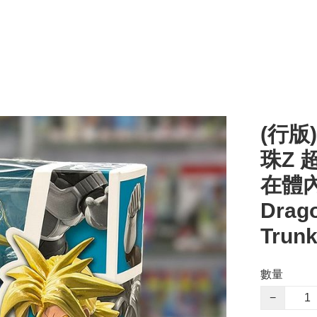
(行版) 
珠Z 
在體內
Drago
Trun
數量
−