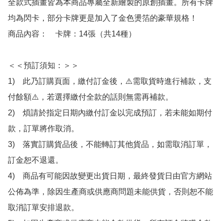
全款式插畫皆為本商品專屬全新繪製的原創插畫。所有卡牌
均為閃卡，部分卡牌更是加入了金色燙箔的豪華規格！

商品內容：　卡牌：14張（共14種）

＜＜預訂須知：＞＞

1)　此乃訂購頁面，繳付訂金後，⚠️需取貨時進行補款，支
付餘額⚠️，若選擇繳付全款的話則無需再補款。

2)　煩請於指定日期內繳付訂金以完成預訂，若未能如期付
款，訂單將作取消。

3)　落實訂購貨品後，不能轉訂其他貨品，如需取消訂單，
訂金恕不退還。

4)　商品有可能因故變更出貨日期，最終發貨日由官方網站
公佈為準，除因生產商或供應商問題未能供貨，否則恕不能
取消訂單安排退款。
