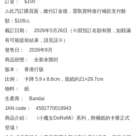
訂金：　$100 

⚠️此乃訂購頁面，繳付訂金後，需取貨時進行補款支付餘
額：$109⚠️

截訂日期：　2026年5月26日（※因預訂名額有限，如額滿
有可能提前結束，請見諒※）

發售日：　2026年9月

商品狀態：　全新未開封 

版本：　香港行版 

比例：　卡牌 5.9 x 8.6cm，底紙約21×29.7cm

物料：　紙

生產商：　Bandai

JAN code：　4582770018943 

商品介紹：　《小魔女DoReMi》系列，附襯紙的卡冊正式
登場！
