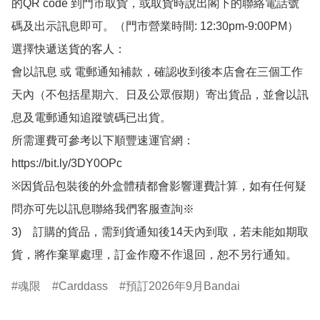
的QR code 到門市取貨，或取貨時說出閣下的聯絡電話號
碼及出示訊息即可。（門市營業時間: 12:30pm-9:00PM）

選擇快遞送貨的客人：

會以訊息 或 電郵通知補款，確認收到後本店會在三個工作
天內（不包括星期六、日及公眾假期）寄出貨品，並會以訊
息及電郵通知追蹤號碼已出貨。

所需運費可參考以下順豐速運官網：

https://bit.ly/3DY0OPc

※因貨品包裝後的外盒體積都會影響運費計算，如有任何疑
問亦可先以訊息聯絡我們客服查詢※

3)　訂購的貨品，需到貨通知後14天內到取，若未能如期取
貨，將作棄單處理，訂金作廢不作退回，恕不另行通知。
魂限
Carddass
預訂2026年9月Bandai