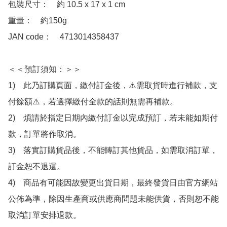
包裝尺寸：　約 10.5 x 17 x 1 cm

重量：　約150g

JAN code：　4713014358437

＜＜預訂須知：＞＞

1)　此乃訂購頁面，繳付訂金後，⚠️需取貨時進行補款，支
付餘額⚠️，若選擇繳付全款的話則無需再補款。

2)　煩請於指定日期內繳付訂金以完成預訂，若未能如期付
款，訂單將作取消。

3)　落實訂購貨品後，不能轉訂其他貨品，如需取消訂單，
訂金恕不退還。

4)　商品有可能因故變更出貨日期，最終發貨日由官方網站
公佈為準，除因生產商或供應商問題未能供貨，否則恕不能
取消訂單安排退款。
