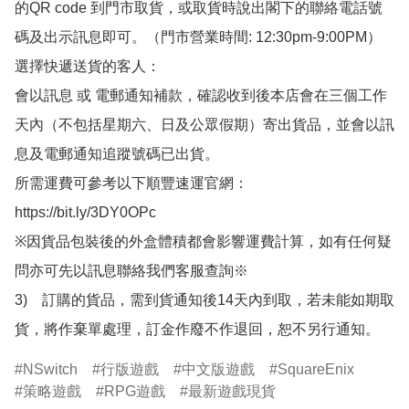
的QR code 到門市取貨，或取貨時說出閣下的聯絡電話號
碼及出示訊息即可。（門市營業時間: 12:30pm-9:00PM）

選擇快遞送貨的客人：

會以訊息 或 電郵通知補款，確認收到後本店會在三個工作
天內（不包括星期六、日及公眾假期）寄出貨品，並會以訊
息及電郵通知追蹤號碼已出貨。

所需運費可參考以下順豐速運官網：

https://bit.ly/3DY0OPc

※因貨品包裝後的外盒體積都會影響運費計算，如有任何疑
問亦可先以訊息聯絡我們客服查詢※

3)　訂購的貨品，需到貨通知後14天內到取，若未能如期取
貨，將作棄單處理，訂金作廢不作退回，恕不另行通知。
NSwitch
行版遊戲
中文版遊戲
SquareEnix
策略遊戲
RPG遊戲
最新遊戲現貨