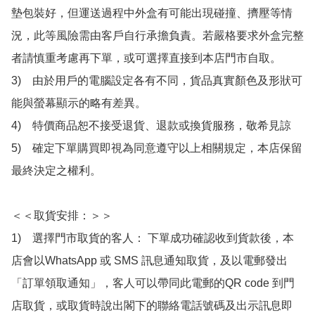
墊包裝好，但運送過程中外盒有可能出現碰撞、擠壓等情
況，此等風險需由客戶自行承擔負責。若嚴格要求外盒完整
者請慎重考慮再下單，或可選擇直接到本店門市自取。

3)　由於用戶的電腦設定各有不同，貨品真實顏色及形狀可
能與螢幕顯示的略有差異。

4)　特價商品恕不接受退貨、退款或換貨服務，敬希見諒

5)　確定下單購買即視為同意遵守以上相關規定，本店保留
最終決定之權利。

＜＜取貨安排：＞＞

1)　選擇門市取貨的客人： 下單成功確認收到貨款後，本
店會以WhatsApp 或 SMS 訊息通知取貨，及以電郵發出
「訂單領取通知」，客人可以帶同此電郵的QR code 到門
店取貨，或取貨時說出閣下的聯絡電話號碼及出示訊息即