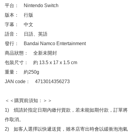
平台：　Nintendo Switch

版本：　行版

字幕：　中文

語音：　日語、英語

發行：　Bandai Namco Entertainment

商品狀態：　全新未開封

包裝尺寸：　約 13.5 x 17 x 1.5 cm

重量：　約250g

JAN code：　4713014356273

＜＜購買前須知：＞＞

1)　煩請於指定日期內繳付貨款，若未能如期付款，訂單將
作取消。

2)　如客人選擇以快遞送貨，雖本店寄出時會以緩衝泡泡氣