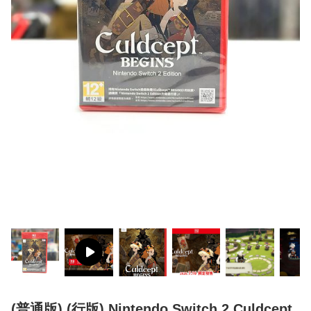
(普通版) (行版) Nintendo Switch 2 Culdcept