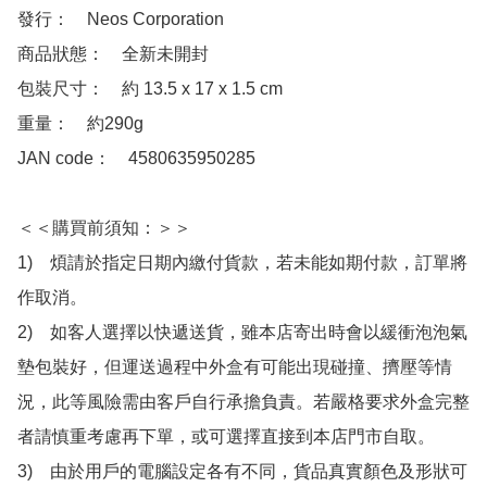
發行：　Neos Corporation

商品狀態：　全新未開封

包裝尺寸：　約 13.5 x 17 x 1.5 cm

重量：　約290g

JAN code：　4580635950285

＜＜購買前須知：＞＞

1)　煩請於指定日期內繳付貨款，若未能如期付款，訂單將
作取消。

2)　如客人選擇以快遞送貨，雖本店寄出時會以緩衝泡泡氣
墊包裝好，但運送過程中外盒有可能出現碰撞、擠壓等情
況，此等風險需由客戶自行承擔負責。若嚴格要求外盒完整
者請慎重考慮再下單，或可選擇直接到本店門市自取。

3)　由於用戶的電腦設定各有不同，貨品真實顏色及形狀可