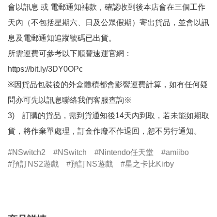
會以訊息 或 電郵通知補款，確認收到後本店會在三個工作
天內（不包括星期六、日及公眾假期）寄出貨品，並會以訊
息及電郵通知追蹤號碼已出貨。

所需運費可參考以下順豐速運官網：

https://bit.ly/3DY0OPc

※因貨品包裝後的外盒體積都會影響運費計算，如有任何疑
問亦可先以訊息聯絡我們客服查詢※

3)　訂購的貨品，需到貨通知後14天內到取，若未能如期取
貨，將作棄單處理，訂金作廢不作退回，恕不另行通知。
NSwitch2
NSwitch
Nintendo任天堂
amiibo
預訂NS2遊戲
預訂NS遊戲
星之卡比Kirby