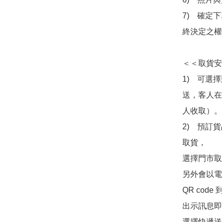
7)　確定
終決定之權
＜＜取貨安
1)　可選
送，客人在
人收取）。

2)　預訂貨
取貨，

選擇門市取
另外會以電
QR co
出示訊息即可
選擇快遞送