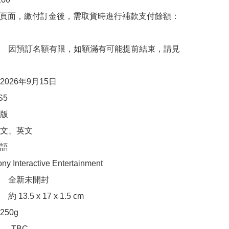
購頁面，繳付訂金後，需取貨時進行補款支付餘額：
　因預訂名額有限，如額滿有可能提前結束，請見
026年9月15日

5

版

文、英文

語

Interactive Entertainment

　全新未開封

13.5 x 17 x 1.5 cm

50g

：　TBC
