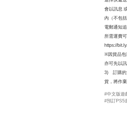
會以訊息 
內（不包括
電郵通知追
所需運費可
https://bit
※因貨品包
亦可先以訊
3)　訂購
貨，將作棄
中文版遊
預訂PS5