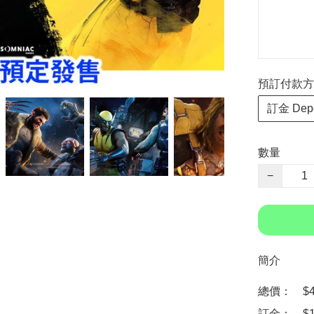
預訂付款方式 P
訂金 Depo
數量
−
簡介
總價：　$49
訂金：　$10