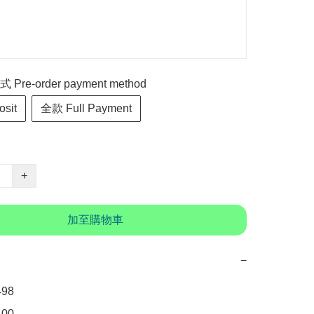
re-order payment method
sit
全款 Full Payment
+
加至購物車
−
8

0
