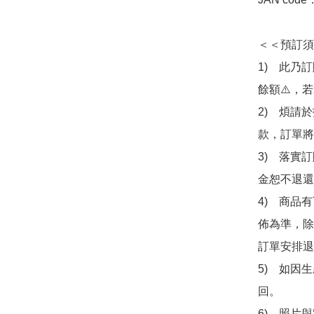
＜＜預訂須
1)　此乃
餘額⚠️，
2)　煩請
款，訂單將
3)　落實
金恕不退還
4)　商品
佈為準，除
訂單安排退
5)　如因
回。

6)　照片