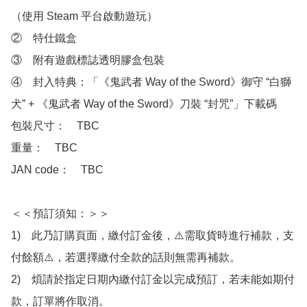
（使用 Steam 平台啟動遊玩）

②　特仕鐵盒

③　附有遊戲標誌透明膠盒包裝

④　封入特典：「《鬼武者 Way of the Sword》御守 “白獅
犬” + 《鬼武者 Way of the Sword》刀裝 “封咒”」下載碼

包裝尺寸：　TBC

重量：　TBC

JAN code：　TBC

＜＜預訂須知：＞＞

1)　此乃訂購頁面，繳付訂金後，⚠️需取貨時進行補款，支
付餘額⚠️，若選擇繳付全款的話則無需再補款。

2)　煩請於指定日期內繳付訂金以完成預訂，若未能如期付
款，訂單將作取消。
