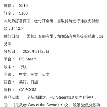
總價：　$510

訂金：　$100

⚠️此乃訂購頁面，繳付訂金後，需取貨時進行補款支付餘
額：$410⚠️

截訂日期：　因預訂名額有限，如額滿有可能提前結束，請
見諒

發售日：　2026年9月25日

平台：　PC Steam

版本：　行版

字幕：　中文、英文、日文

語音：　英語、日語

發行：　CAPCOM

商品狀態：　全新未開封。PC Steam鐵盒版內容包括：

①　《鬼武者 Way of the Sword》中文一般版 遊戲兌換碼