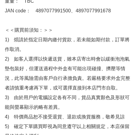
重量：　TBC

JAN code：　4897077991500、4897077991678

＜＜購買前須知：＞＞

1)　煩請於指定日期內繳付貨款，若未能如期付款，訂單將
作取消。

2)　如客人選擇以快遞送貨，雖本店寄出時會以緩衝泡泡氣
墊包裝好，但運送過程中外盒有可能出現碰撞、擠壓等情
況，此等風險需由客戶自行承擔負責。若嚴格要求外盒完整
者請慎重考慮再下單，或可選擇直接到本店門市自取。

3)　由於用戶的電腦設定各有不同，貨品真實顏色及形狀可
能與螢幕顯示的略有差異。

4)　特價商品恕不接受退貨、退款或換貨服務，敬希見諒

5)　確定下單購買即視為同意遵守以上相關規定，本店保留