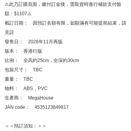
⚠️此乃訂購頁面，繳付訂金後，需取貨時進行補款支付餘
額：$1107⚠️

截訂日期：　因預訂名額有限，如額滿有可能提前結束，請
見諒

發售日：　2026年11月再版

版本：　香港行版 

比例：　全高約25cm，全深約30cm

包裝尺寸：　TBC

重量：　TBC

物料：　ABS，PVC

生產商：　MegaHouse

JAN code：　4535123849817

＜＜預訂須知：＞＞
