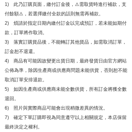
1)　此乃訂購頁面，繳付訂金後，⚠️需取貨時進行補款，支
付餘額⚠️，若選擇繳付全款的話則無需再補款。

2)　煩請於指定日期內繳付訂金以完成預訂，若未能如期付
款，訂單將作取消。

3)　落實訂購貨品後，不能轉訂其他貨品，如需取消訂單，
訂金恕不退還。

4)　商品有可能因故變更出貨日期，最終發貨日由官方網站
公佈為準，除因生產商或供應商問題未能供貨，否則恕不能
取消訂單安排退款。

5)　如因生產商或供應商未能全數供貨，所有訂金將獲全數
退回。

6)　照片與實際商品可能會出現稍微差異的情況。

7)　確定下單訂購即視為同意遵守以上相關規定，本店保留
最終決定之權利。
