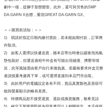
劇中一樣，從獅子形態變形。此外，還可與另售的SMP 
DA-GARN X合體，重現GREAT DA-GARN GX。

＜＜購買前須知：＞＞

1)　煩請於指定日期內繳付貨款，若未能如期付款，訂單將
作取消。

2)　如客人選擇以快遞送貨，雖本店寄出時會以緩衝泡泡氣
墊包裝好，但運送過程中外盒有可能出現碰撞、擠壓等情
況，此等風險需由客戶自行承擔負責。若嚴格要求外盒完整
者請慎重考慮再下單，或可選擇直接到本店門市自取。

3)　由於用戶的電腦設定各有不同，貨品真實顏色及形狀可
能與螢幕顯示的略有差異。

4)　特價商品恕不接受退貨、退款或換貨服務，敬希見諒

5)　確定下單購買即視為同意遵守以上相關規定，本店保留