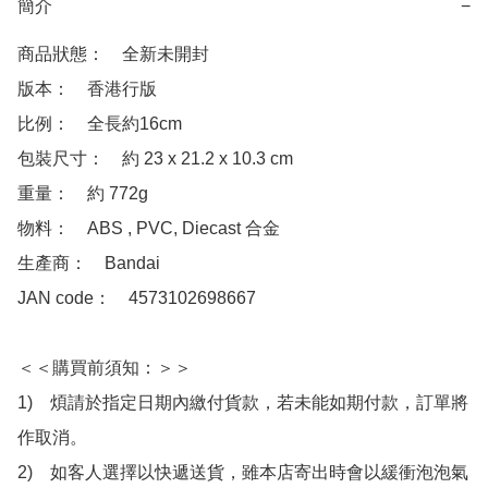
簡介
−
商品狀態：　全新未開封

版本：　香港行版

比例：　全長約16cm

包裝尺寸：　約 23 x 21.2 x 10.3 cm

重量：　約 772g

物料：　ABS , PVC, Diecast 合金

生產商：　Bandai

JAN code：　4573102698667

＜＜購買前須知：＞＞

1)　煩請於指定日期內繳付貨款，若未能如期付款，訂單將
作取消。

2)　如客人選擇以快遞送貨，雖本店寄出時會以緩衝泡泡氣