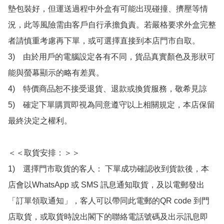
墊包裝好，但運送過程中外盒有可能出現碰撞、擠壓等情
況，此等風險需由客戶自行承擔負責。若嚴格要求外盒完整
者請慎重考慮再下單，或可選擇直接到本店門市自取。

3)　由於用戶的電腦設定各有不同，貨品真實顏色及形狀可
能與螢幕顯示的略有差異。

4)　特價商品恕不接受退貨、退款或換貨服務，敬希見諒

5)　確定下單購買即視為同意遵守以上相關規定，本店保留
最終決定之權利。

＜＜取貨安排：＞＞

1)　選擇門市取貨的客人： 下單成功確認收到貨款後，本
店會以WhatsApp 或 SMS 訊息通知取貨，及以電郵發出
「訂單領取通知」，客人可以帶同此電郵的QR code 到門
店取貨，或取貨時說出閣下的聯絡電話號碼及出示訊息即