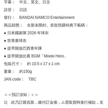
字幕：　中文、英文、日文

語音：　日語

發行：　BANDAI NAMCO Entertainment

商品狀態：　全新未開封。首批預購特典下載碼：

● 日本國家隊 2026 年球衣

● 世青賽球衣

● 提早開放巴西青年隊

● 提早開放比賽 BGM「Moete Hero」

包裝尺寸：　約 10.5 x 17 x 1 cm

重量：　約150g

JAN code：　TBC

＜＜預訂須知：＞＞

1)　此乃訂購頁面，繳付訂金後，⚠️需取貨時進行補款，支