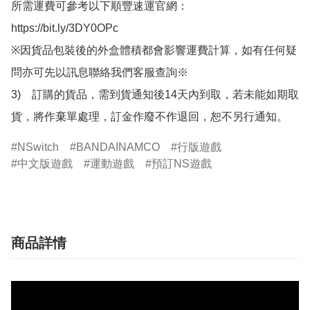
所需運費可參考以下順豐速運官網：

https://bit.ly/3DY0OPc

※因貨品包裝後的外盒體積都會影響運費計算，如有任何疑
問亦可先以訊息聯絡我們客服查詢※

3)　訂購的貨品，需到貨通知後14天內到取，若未能如期取
貨，將作棄單處理，訂金作廢不作退回，恕不另行通知。
NSwitch
BANDAINAMCO
行版遊戲
中文版遊戲
運動遊戲
預訂NS遊戲
商品詳情